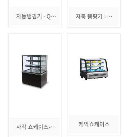
자동탬핑기 - Q1
자동 템핑기 - 몬스터
케익쇼케이스
사각 쇼케이스-900